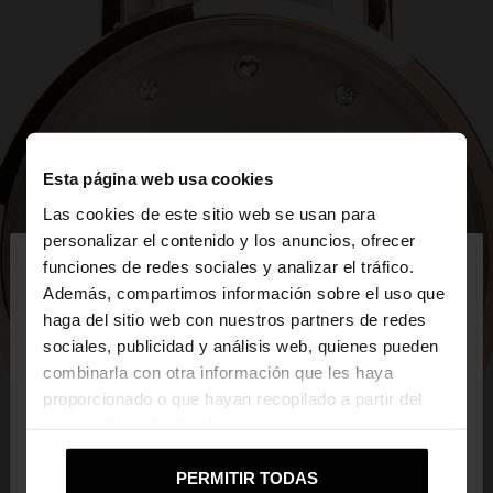
Esta página web usa cookies
Las cookies de este sitio web se usan para
×
personalizar el contenido y los anuncios, ofrecer
hola
funciones de redes sociales y analizar el tráfico.
Además, compartimos información sobre el uso que
haga del sitio web con nuestros partners de redes
Estás accediendo a la web de Mexico. ¿Quieres ir a
sociales, publicidad y análisis web, quienes pueden
la web de United States?
combinarla con otra información que les haya
proporcionado o que hayan recopilado a partir del
uso que haya hecho de sus servicios.
No, continuar en la web
Sí, llévame a
de Mexico
United States
PERMITIR TODAS