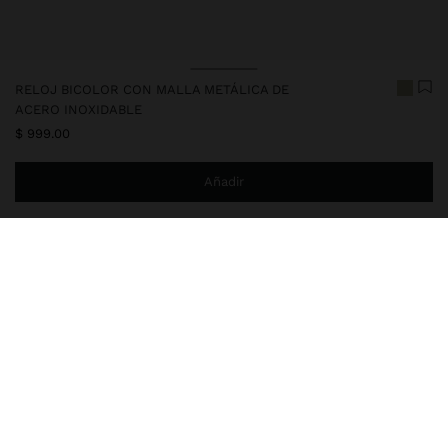
RELOJ BICOLOR CON MALLA METÁLICA DE
ACERO INOXIDABLE
$ 999.00
Añadir
Estás a
$ 999.00
del envío gratis a domicilio
247018
|
bicolor
Nuestra variada colección de relojes, disponibles en versiones
analógicas y digitales, ofrece diseños para todos los estilos: con
esferas redondas, cuadradas, rectangulares u ovaladas, y algunas
decoradas con cristales o perlas. También contamos con model
Relojes