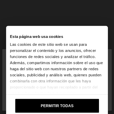
Esta página web usa cookies
Las cookies de este sitio web se usan para
×
personalizar el contenido y los anuncios, ofrecer
hola
funciones de redes sociales y analizar el tráfico.
Además, compartimos información sobre el uso que
haga del sitio web con nuestros partners de redes
Estás accediendo a la web de Mexico. ¿Quieres ir a
sociales, publicidad y análisis web, quienes pueden
la web de United States?
combinarla con otra información que les haya
proporcionado o que hayan recopilado a partir del
uso que haya hecho de sus servicios.
No, continuar en la web
Sí, llévame a
de Mexico
United States
PERMITIR TODAS