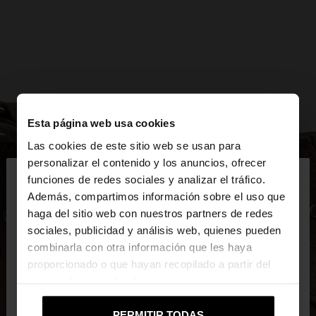
Esta página web usa cookies
Las cookies de este sitio web se usan para
×
personalizar el contenido y los anuncios, ofrecer
hola
funciones de redes sociales y analizar el tráfico.
Además, compartimos información sobre el uso que
haga del sitio web con nuestros partners de redes
Estás accediendo a la web de Mexico. ¿Quieres ir a
sociales, publicidad y análisis web, quienes pueden
la web de United States?
combinarla con otra información que les haya
proporcionado o que hayan recopilado a partir del
uso que haya hecho de sus servicios.
No, continuar en la web
Sí, llévame a
de Mexico
United States
PERMITIR TODAS