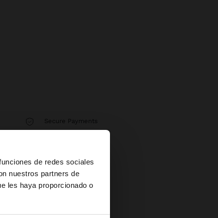
Secure Payments
Help
×
 funciones de redes sociales
con nuestros partners de
ue les haya proporcionado o