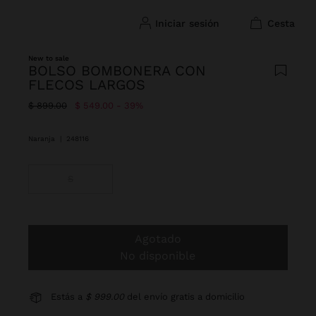
iniciar sesión
cesta
New to sale
BOLSO BOMBONERA CON
FLECOS LARGOS
Precio rebajado de
A
$ 899.00
$ 549.00
39%
Naranja
|
248116
S
Agotado
No disponible
Estás a
$ 999.00
del envío gratis a domicilio