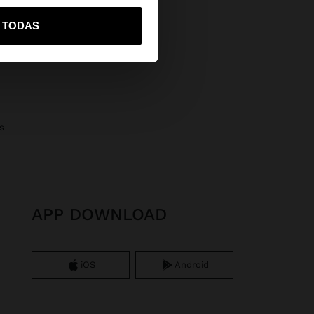
vame a United States
R TODAS
s
APP DOWNLOAD
iOS
Android