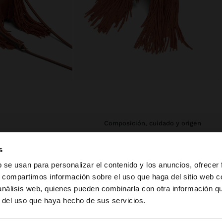
composición, cuidado y origen
 delantera y
Composición Exterior: 60% Poliéster,
s
removible. Incluye
40% Poliuretano
b se usan para personalizar el contenido y los anuncios, ofrecer
Forro: 100% Poliuretano
s, compartimos información sobre el uso que haga del sitio web 
 análisis web, quienes pueden combinarla con otra información q
Dimensiones cm: 20x24x11 (LxAxA)
a web de Mexico. ¿Quieres ir a la web de United States?
r del uso que haya hecho de sus servicios.
Longitud Asa (Min. - Max.): 55