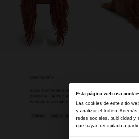
descripción
Bolso bombonera pequeño con flecos largos en la parte
Esta página web usa cookie
posterior. Cierre con cordón para fruncir. Asa de mano 
hola
bandolera ajustable y removible.
Las cookies de este sitio we
y analizar el tráfico. Ademá
Bolsas
Bolsas de Hombro
redes sociales, publicidad y
Estás accediendo a l
que hayan recopilado a parti