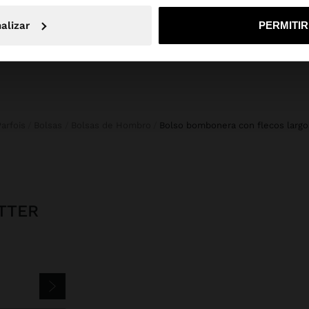
No, continuar en la web de Mexico
Sí, llé
alizar
PERMITI
Parfois
Bolsas
Bolsas de Hombro
bolso bombonera con flecos largo
TTER