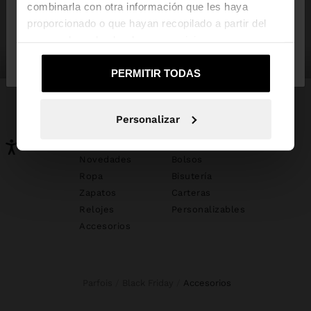
combinarla con otra información que les haya
proporcionado o que hayan recopilado a partir del
uso que haya hecho de sus servicios.
No, continuar en la web
Sí, llévame a
zapatos
bisutería
de Mexico
United States
PERMITIR TODAS
Personalizar
PUEDE INTERESARTE
Novedades
Bolsos
Ropa
Bisutería
Zapatos
Carteras
Relojes
Personalizables
Accesorios
Parfois
Black Friday
accesorios