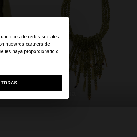
×
 funciones de redes sociales
con nuestros partners de
ue les haya proporcionado o
vame a United States
R TODAS
bisutería