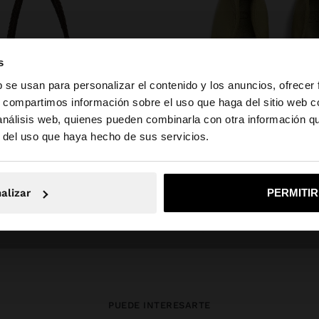
s
b se usan para personalizar el contenido y los anuncios, ofrecer
s, compartimos información sobre el uso que haga del sitio web 
 análisis web, quienes pueden combinarla con otra información q
a web de Mexico. ¿Quieres ir a la web de United States?
r del uso que haya hecho de sus servicios.
No, continuar en la web de Mexico
Sí, llé
alizar
PERMITI
zapatos
PUEDE INTERESARTE