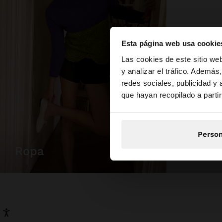
Esta página web usa cookie
hola
Las cookies de este sitio we
y analizar el tráfico. Ademá
redes sociales, publicidad y
Estás accediendo a l
que hayan recopilado a parti
Person
bolsas
ropa