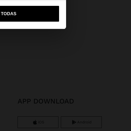
vame a United States
R TODAS
APP DOWNLOAD
iOS
Android