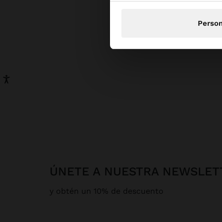
Person
ÚNETE A NUESTRA NEWSLET
y obtén un 10% de descuento