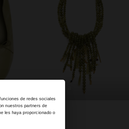
bisutería
×
 funciones de redes sociales
con nuestros partners de
ue les haya proporcionado o