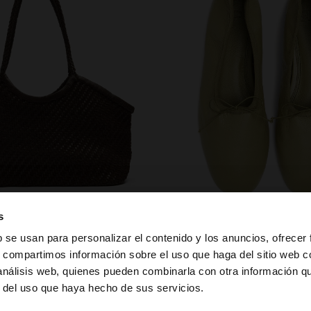
zapatos
s
b se usan para personalizar el contenido y los anuncios, ofrecer
s, compartimos información sobre el uso que haga del sitio web 
 análisis web, quienes pueden combinarla con otra información q
a web de Mexico. ¿Quieres ir a la web de United States?
r del uso que haya hecho de sus servicios.
PUEDE INTERESARTE