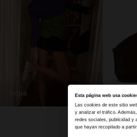
bolsas
ropa
Esta página web usa cookie
hola
Las cookies de este sitio we
y analizar el tráfico. Ademá
redes sociales, publicidad y
Estás accediendo a l
que hayan recopilado a parti