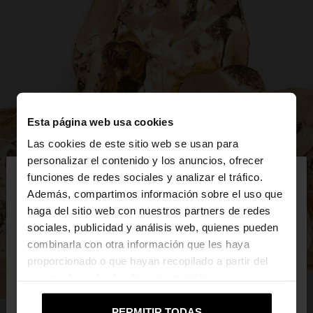
Esta página web usa cookies
Las cookies de este sitio web se usan para
×
personalizar el contenido y los anuncios, ofrecer
hola
funciones de redes sociales y analizar el tráfico.
Además, compartimos información sobre el uso que
haga del sitio web con nuestros partners de redes
Estás accediendo a la web de Mexico. ¿Quieres ir a
sociales, publicidad y análisis web, quienes pueden
la web de United States?
combinarla con otra información que les haya
proporcionado o que hayan recopilado a partir del
uso que haya hecho de sus servicios.
No, continuar en la web
Sí, llévame a
de Mexico
United States
PERMITIR TODAS