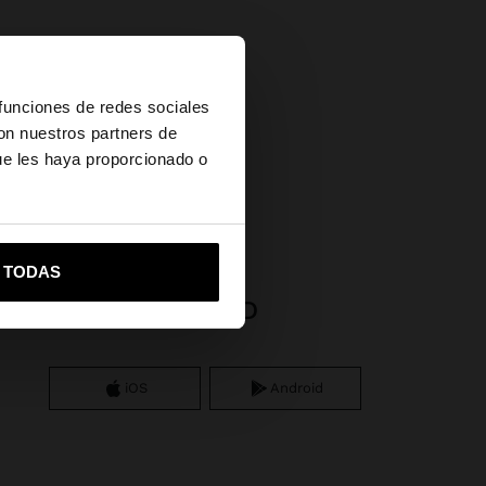
×
 funciones de redes sociales
con nuestros partners de
ue les haya proporcionado o
vame a United States
R TODAS
APP DOWNLOAD
iOS
Android