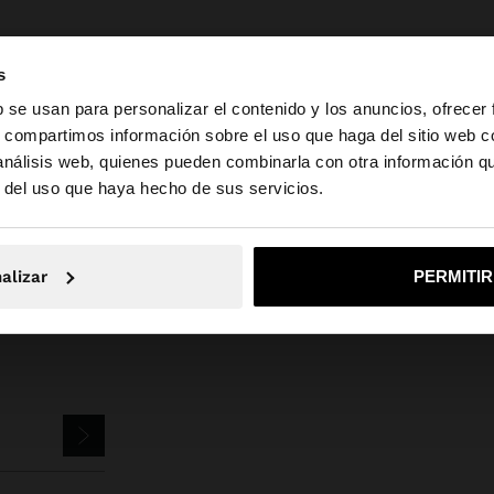
s
b se usan para personalizar el contenido y los anuncios, ofrecer
s, compartimos información sobre el uso que haga del sitio web 
 análisis web, quienes pueden combinarla con otra información q
a web de Mexico. ¿Quieres ir a la web de United States?
Parfois
Bisutería
Aretes
pendientes redondos con circonitas
r del uso que haya hecho de sus servicios.
No, continuar en la web de Mexico
Sí, llé
alizar
PERMITI
TTER