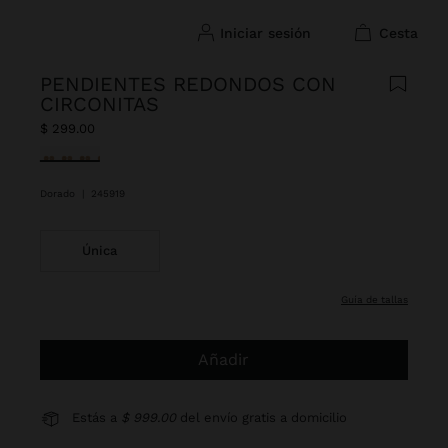
iniciar sesión
cesta
PENDIENTES REDONDOS CON
CIRCONITAS
$ 299.00
Seleccionado
Dorado
|
245919
Única
guía de tallas
Añadir
Estás a
$ 999.00
del envío gratis a domicilio