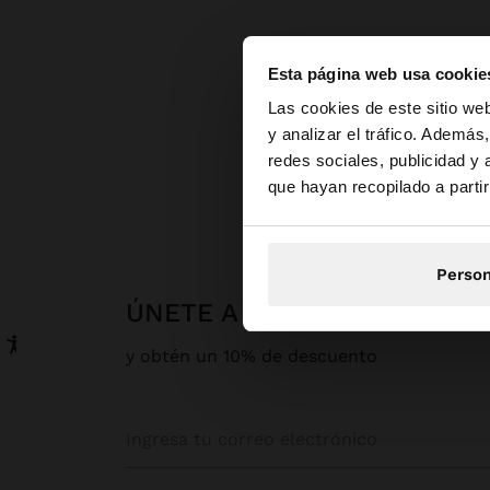
Esta página web usa cookie
hola
Las cookies de este sitio we
y analizar el tráfico. Ademá
redes sociales, publicidad y
Estás accediendo a l
que hayan recopilado a parti
Person
ÚNETE A NUESTRA NEWSLE
y obtén un 10% de descuento