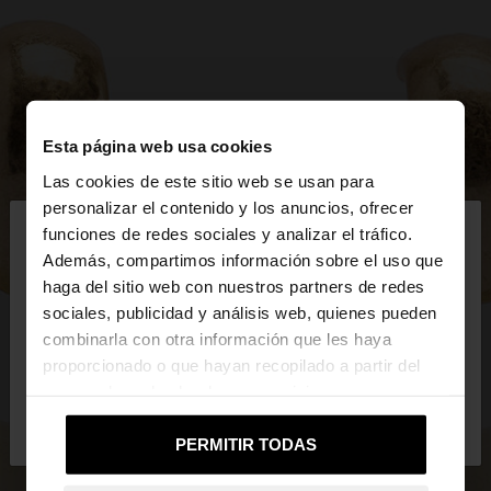
Esta página web usa cookies
Las cookies de este sitio web se usan para
×
personalizar el contenido y los anuncios, ofrecer
hola
funciones de redes sociales y analizar el tráfico.
Además, compartimos información sobre el uso que
haga del sitio web con nuestros partners de redes
Estás accediendo a la web de Mexico. ¿Quieres ir a
sociales, publicidad y análisis web, quienes pueden
la web de United States?
combinarla con otra información que les haya
proporcionado o que hayan recopilado a partir del
uso que haya hecho de sus servicios.
No, continuar en la web
Sí, llévame a
de Mexico
United States
PERMITIR TODAS