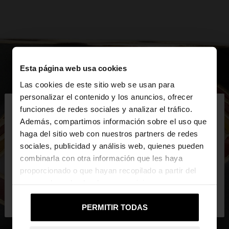
Esta página web usa cookies
Las cookies de este sitio web se usan para
×
personalizar el contenido y los anuncios, ofrecer
hola
funciones de redes sociales y analizar el tráfico.
Además, compartimos información sobre el uso que
haga del sitio web con nuestros partners de redes
Estás accediendo a la web de Mexico. ¿Quieres ir a
sociales, publicidad y análisis web, quienes pueden
la web de United States?
combinarla con otra información que les haya
proporcionado o que hayan recopilado a partir del
uso que haya hecho de sus servicios.
No, continuar en la web
Sí, llévame a
de Mexico
United States
PERMITIR TODAS