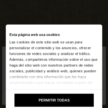
Esta página web usa cookies
Las cookies de este sitio web se usan para
×
personalizar el contenido y los anuncios, ofrecer
hola
funciones de redes sociales y analizar el tráfico.
Además, compartimos información sobre el uso que
haga del sitio web con nuestros partners de redes
Estás accediendo a la web de Mexico. ¿Quieres ir a
sociales, publicidad y análisis web, quienes pueden
la web de United States?
combinarla con otra información que les haya
proporcionado o que hayan recopilado a partir del
uso que haya hecho de sus servicios.
No, continuar en la web
Sí, llévame a
de Mexico
United States
PERMITIR TODAS