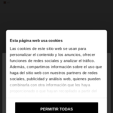
+1
Esta página web usa cookies
Las cookies de este sitio web se usan para
×
personalizar el contenido y los anuncios, ofrecer
hola
funciones de redes sociales y analizar el tráfico.
Además, compartimos información sobre el uso que
haga del sitio web con nuestros partners de redes
Estás accediendo a la web de Mexico. ¿Quieres ir a
sociales, publicidad y análisis web, quienes pueden
la web de United States?
combinarla con otra información que les haya
proporcionado o que hayan recopilado a partir del
uso que haya hecho de sus servicios.
No, continuar en la web
Sí, llévame a
de Mexico
United States
PERMITIR TODAS