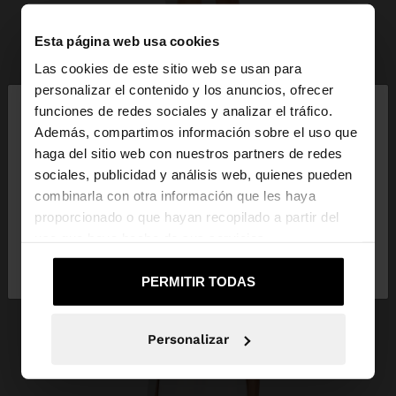
Esta página web usa cookies
Las cookies de este sitio web se usan para
×
personalizar el contenido y los anuncios, ofrecer
hola
funciones de redes sociales y analizar el tráfico.
Además, compartimos información sobre el uso que
haga del sitio web con nuestros partners de redes
Estás accediendo a la web de España. ¿Quieres ir a
sociales, publicidad y análisis web, quienes pueden
la web de United States?
combinarla con otra información que les haya
proporcionado o que hayan recopilado a partir del
uso que haya hecho de sus servicios.
No, continuar en la web
Sí, llévame a
de España
United States
PERMITIR TODAS
Personalizar