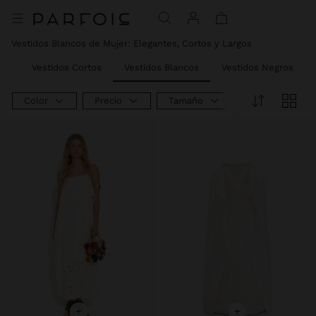
Precio rebajado de
A
Precio rebajado de
A
Precio rebajado de
A
Precio rebajado de
A
Precio rebajado de
A
Vestidos Blancos de Mujer: Elegantes, Cortos y Largos
idi
Vestidos Cortos
Vestidos Blancos
Vestidos Negros
Color
Precio
Tamaño
Tipo De Produ
+
+