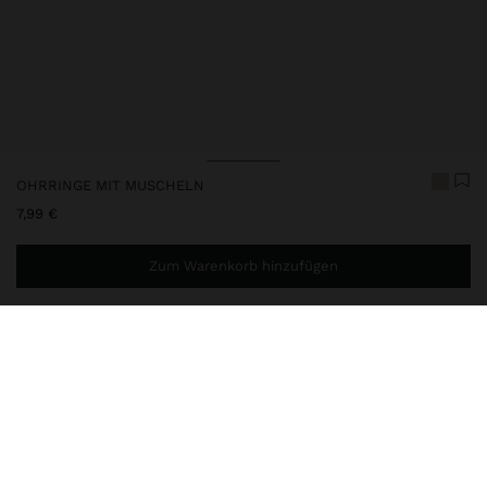
OHRRINGE MIT MUSCHELN
7,99 €
Zum Warenkorb hinzufügen
Sie benötigen noch
39,99 €
für eine kostenlose Lieferung
nach Hause
247460
|
weiß
Lange Ohrringe mit einer Basis aus goldenem Metall mit