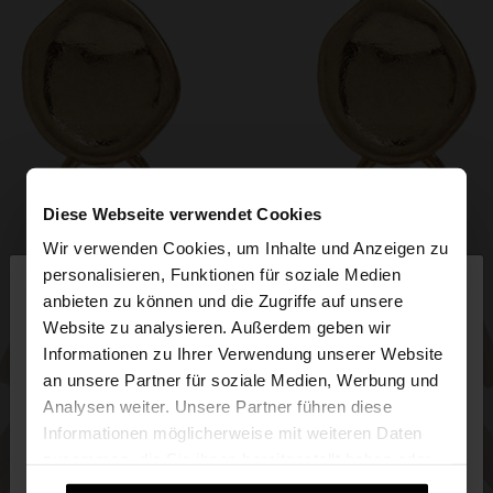
Diese Webseite verwendet Cookies
Wir verwenden Cookies, um Inhalte und Anzeigen zu
×
personalisieren, Funktionen für soziale Medien
hallo
anbieten zu können und die Zugriffe auf unsere
Website zu analysieren. Außerdem geben wir
Sie greifen von Luxembourg auf die Website zu.
Informationen zu Ihrer Verwendung unserer Website
Möchten Sie unsere United States Website
an unsere Partner für soziale Medien, Werbung und
durchsuchen?
Analysen weiter. Unsere Partner führen diese
Informationen möglicherweise mit weiteren Daten
zusammen, die Sie ihnen bereitgestellt haben oder
Nein, bleiben Sie bei
Ja, bringen Sie mich
die sie im Rahmen Ihrer Nutzung der Dienste