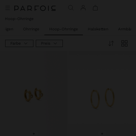
Hoop-Ohrringe
 Zeigen
Ohrringe
Hoop-Ohrringe
Halsketten
Armbänd
Farbe
Preis
+
+