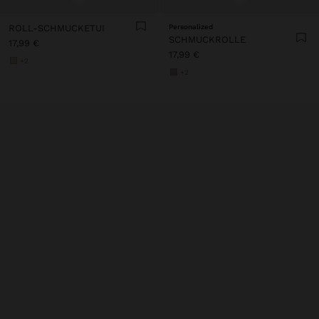
ROLL-SCHMUCKETUI
Personalized
SCHMUCKROLLE
17,99 €
17,99 €
+2
+2