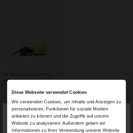
+
SCHMUCKROLLE BEDRUCKTES NYLON
19,99 €
12,99 €
35%
Diese Webseite verwendet Cookies
LASS DICH INSPIRIEREN
Wir verwenden Cookies, um Inhalte und Anzeigen zu
×
Entdecke neue Styling-Ideen und
personalisieren, Funktionen für soziale Medien
hallo
anbieten zu können und die Zugriffe auf unsere
entdecke unsere neue Kollektion.
Website zu analysieren. Außerdem geben wir
Sie greifen von Luxembourg auf die Website zu.
Informationen zu Ihrer Verwendung unserer Website