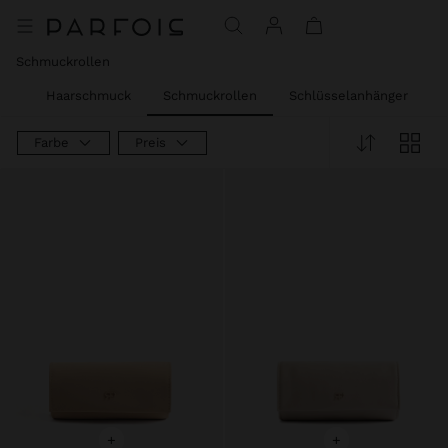
Preis reduziert ab
bis
Schmuckrollen
te
Haarschmuck
Schmuckrollen
Schlüsselanhänger
F
Farbe
Preis
+
+