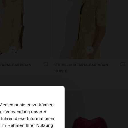
+
+
RZARM-CARDIGAN
STRICK-KURZARM-CARDIGAN
39,99 €
×
 Medien anbieten zu können
hrer Verwendung unserer
 führen diese Informationen
tates Website
ie im Rahmen Ihrer Nutzung