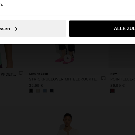
n.
Nein, bleiben Sie bei Luxembourg
Ja, bringen Sie m
ssen
ALLE ZU
+
STRICKPULLOVER MIT KNOPFDETAIL
Coming Soon
New
STRICKPULLOVER MIT BEDRUCKTEN PUNKTEN
32,99 €
39,99 €