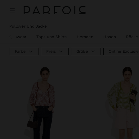
Preis reduziert ab
bis
Preis reduziert ab
bis
Pullover Und Jacke
Swimwear
Tops und Shirts
Hemden
Hosen
Röcke 
Farbe
Preis
Größe
Online Exclusiv