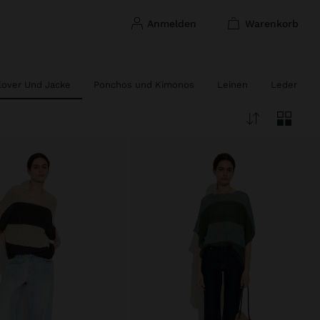
anmelden
warenkorb
lover Und Jacke
Ponchos und Kimonos
Leinen
Leder