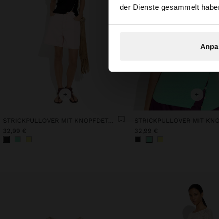
der Dienste gesammelt habe
Anpa
+
+
STRICKPULLOVER MIT KNOPFDETAIL
32,99 €
32,99 €