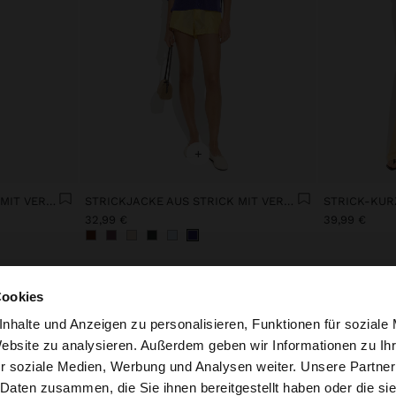
+
STRICKJACKE AUS STRICK MIT VERSTELLBAREM KORDELZUG
STRICKJACKE AUS STRICK MIT VERSTELLBAREM KORDELZUG
STRICK-KU
32,99 €
39,99 €
Cookies
nhalte und Anzeigen zu personalisieren, Funktionen für soziale
Website zu analysieren. Außerdem geben wir Informationen zu I
r soziale Medien, Werbung und Analysen weiter. Unsere Partner
embourg auf die Website zu. Möchten Sie unsere United S
 Daten zusammen, die Sie ihnen bereitgestellt haben oder die s