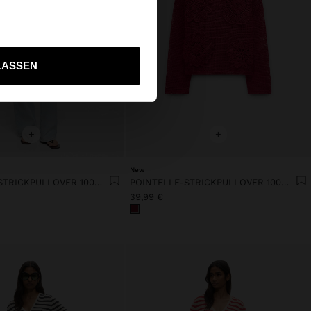
ich zu United States
LASSEN
+
+
New
POINTELLE-STRICKPULLOVER 100% BAUMWOLLE
POINTELLE-STRICKPULLOVER 100% BAUMWOLLE
39,99 €