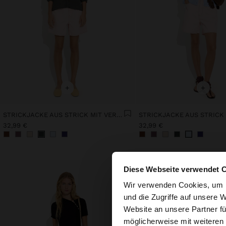
+
+
STRICKJACKE AUS STRICK MIT VERSTELLBAREM KORDELZUG
32,99 €
32,99 €
Diese Webseite verwendet 
hallo
Wir verwenden Cookies, um I
und die Zugriffe auf unsere 
Website an unsere Partner fü
Sie greifen von Lux
möglicherweise mit weiteren
durchsuchen?