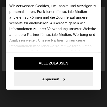
Wir verwenden Cookies, um Inhalte und Anzeigen zu
×
personalisieren, Funktionen für soziale Medien
hallo
anbieten zu können und die Zugriffe auf unsere
Website zu analysieren. Außerdem geben wir
Sie greifen von Luxembourg auf die Website zu.
Informationen zu Ihrer Verwendung unserer Website
Möchten Sie unsere United States Website
an unsere Partner für soziale Medien, Werbung und
durchsuchen?
Analysen weiter. Unsere Partner führen diese
Informationen möglicherweise mit weiteren Daten
zusammen, die Sie ihnen bereitgestellt haben oder
Nein, bleiben Sie bei
Ja, bringen Sie mich
die sie im Rahmen Ihrer Nutzung der Dienste
Luxembourg
zu United States
gesammelt haben.
ALLE ZULASSEN
Anpassen