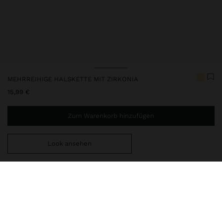
MEHRREIHIGE HALSKETTE MIT ZIRKONIA
15,99 €
Zum Warenkorb hinzufügen
Look ansehen
Sie benötigen noch
39,99 €
für eine kostenlose Lieferung
nach Hause
247992
|
golden