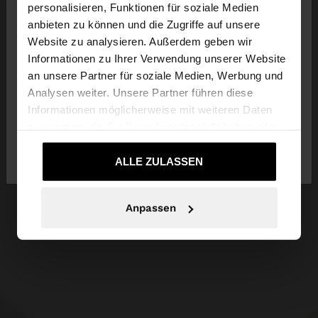
×
personalisieren, Funktionen für soziale Medien
hallo
anbieten zu können und die Zugriffe auf unsere
Website zu analysieren. Außerdem geben wir
Sie greifen von Luxembourg auf die Website zu.
Informationen zu Ihrer Verwendung unserer Website
Möchten Sie unsere United States Website
an unsere Partner für soziale Medien, Werbung und
durchsuchen?
Analysen weiter. Unsere Partner führen diese
Informationen möglicherweise mit weiteren Daten
zusammen, die Sie ihnen bereitgestellt haben oder
Nein, bleiben Sie bei
Ja, bringen Sie mich
die sie im Rahmen Ihrer Nutzung der Dienste
Luxembourg
zu United States
gesammelt haben.
ALLE ZULASSEN
Anpassen