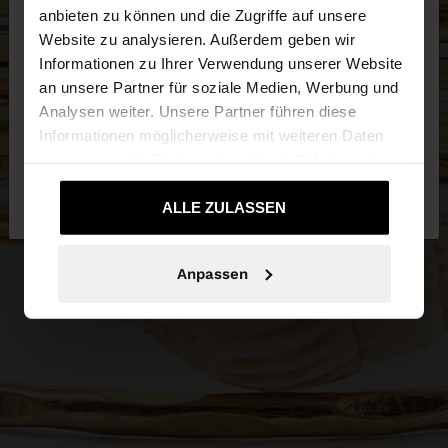
anbieten zu können und die Zugriffe auf unsere
Website zu analysieren. Außerdem geben wir
Sie greifen von Luxembourg auf die Website zu.
Informationen zu Ihrer Verwendung unserer Website
Möchten Sie unsere United States Website
an unsere Partner für soziale Medien, Werbung und
durchsuchen?
Analysen weiter. Unsere Partner führen diese
Informationen möglicherweise mit weiteren Daten
zusammen, die Sie ihnen bereitgestellt haben oder
Nein, bleiben Sie bei
Ja, bringen Sie mich
die sie im Rahmen Ihrer Nutzung der Dienste
Luxembourg
zu United States
gesammelt haben.
ALLE ZULASSEN
Anpassen