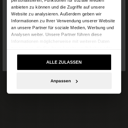
×
personalisieren, Funktionen für soziale Medien
hallo
anbieten zu können und die Zugriffe auf unsere
Website zu analysieren. Außerdem geben wir
Sie greifen von Luxembourg auf die Website zu.
Informationen zu Ihrer Verwendung unserer Website
Möchten Sie unsere United States Website
an unsere Partner für soziale Medien, Werbung und
durchsuchen?
Analysen weiter. Unsere Partner führen diese
Informationen möglicherweise mit weiteren Daten
zusammen, die Sie ihnen bereitgestellt haben oder
Nein, bleiben Sie bei
Ja, bringen Sie mich
die sie im Rahmen Ihrer Nutzung der Dienste
Luxembourg
zu United States
gesammelt haben.
ALLE ZULASSEN
Anpassen