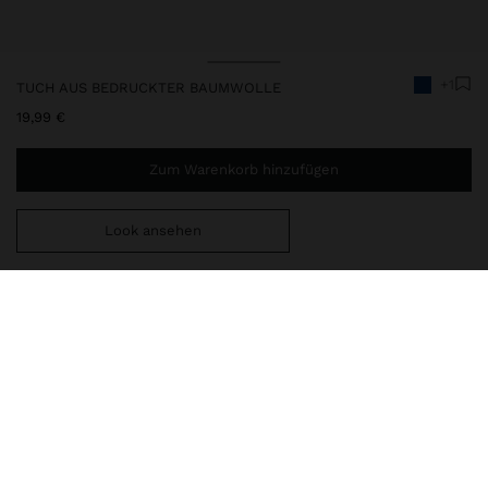
+1
TUCH AUS BEDRUCKTER BAUMWOLLE
19,99 €
Zum Warenkorb hinzufügen
Look ansehen
Sie benötigen noch
39,99 €
für eine kostenlose Lieferung
nach Hause
246782
|
blau
Tuch mit bedrucktem Blattmuster in kontrastierender Farbe.
Hergestellt aus leichtem und fließendem Baumwollstoff. Verziert
mit dekorativen Quasten und Perlendetails an den Enden, die