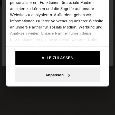
×
personalisieren, Funktionen für soziale Medien
hallo
anbieten zu können und die Zugriffe auf unsere
Website zu analysieren. Außerdem geben wir
Sie greifen von Luxembourg auf die Website zu.
Informationen zu Ihrer Verwendung unserer Website
Möchten Sie unsere United States Website
an unsere Partner für soziale Medien, Werbung und
durchsuchen?
Analysen weiter. Unsere Partner führen diese
Informationen möglicherweise mit weiteren Daten
zusammen, die Sie ihnen bereitgestellt haben oder
Nein, bleiben Sie bei
Ja, bringen Sie mich
die sie im Rahmen Ihrer Nutzung der Dienste
Luxembourg
zu United States
gesammelt haben.
ALLE ZULASSEN
Anpassen