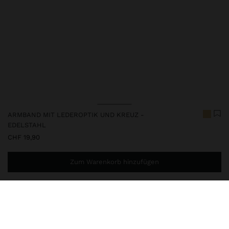
ARMBAND MIT LEDEROPTIK UND KREUZ -
EDELSTAHL
CHF 19,90
Zum Warenkorb hinzufügen
Sie benötigen noch
CHF 59,99
für eine kostenlose Lieferung
nach Hause