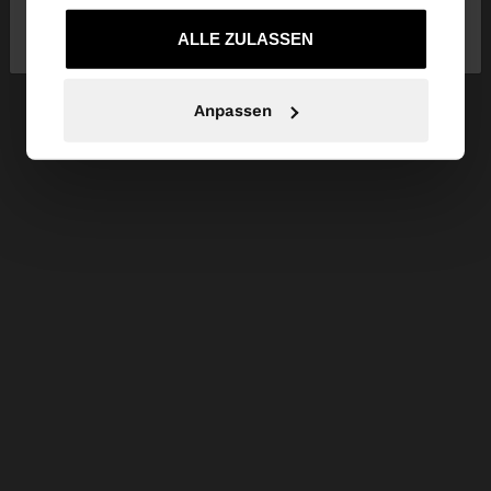
Nein, bleiben Sie
Ja, bringen Sie mich zu
die sie im Rahmen Ihrer Nutzung der Dienste
bei Schweiz
United States
gesammelt haben.
ALLE ZULASSEN
Anpassen