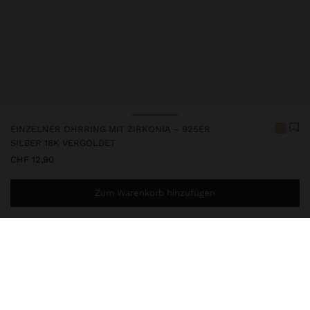
EINZELNER OHRRING MIT ZIRKONIA – 925ER
SILBER 18K VERGOLDET
CHF 12,90
Zum Warenkorb hinzufügen
Sie benötigen noch
CHF 59,99
für eine kostenlose Lieferung
nach Hause
247238
|
golden