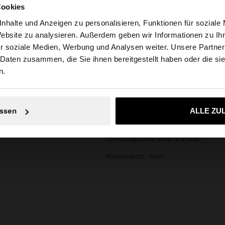
zusammensetzung, pflege &
Cookies
herkunft
nalogen und
nhalte und Anzeigen zu personalisieren, Funktionen für soziale
unden, Quadrate,
Schachtel: 95% Zink, 5% Aluminium
Website zu analysieren. Außerdem geben wir Informationen zu I
Kristallen oder
r soziale Medien, Werbung und Analysen weiter. Unsere Partner
ria auf die Website zu. Möchten Sie unsere United States
lle und andere mit
Uhrenarmband: 100% Polyurethan
 Daten zusammen, die Sie ihnen bereitgestellt haben oder die s
 hinzufügen. In
Gehäuseboden: 100% Edelstahl
banduhren,
n.
ethan gibt. Eine
Uhrglas: 100% Kristallglas
vereint und stets
Nein, bleiben Sie bei Austria
Ja, bringen Sie m
Armband (): 17x.88 (LxB)
ssen
ALLE ZU
Zifferblattstärke (): .8
Zifferblattbreite (cm): 2.3*2.95
Wasserdicht: Nein