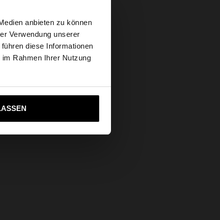
Sichere Zahlung
×
Hilfe
 Medien anbieten zu können
hrer Verwendung unserer
 führen diese Informationen
 Website
ie im Rahmen Ihrer Nutzung
ich zu United States
LASSEN