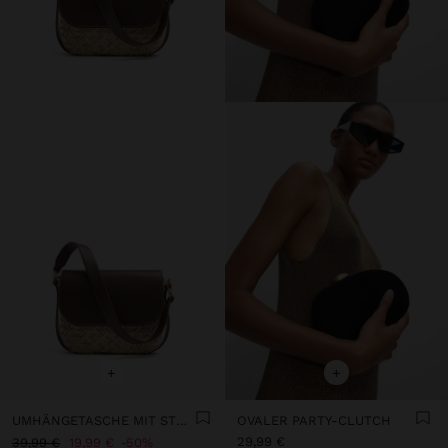
+
+
UMHÄNGETASCHE MIT STROHEFFEKT UND KLAPPE
OVALER PARTY-CLUTCH
29,99 €
39,99 €
19,99 €
50%