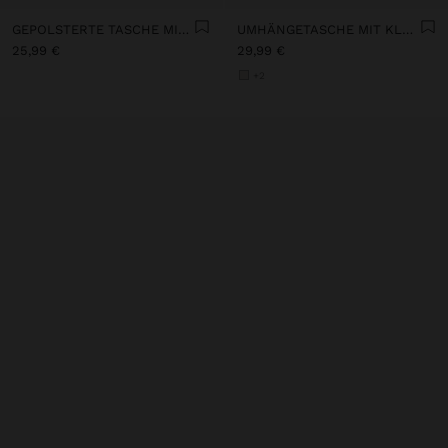
GEPOLSTERTE TASCHE MIT KETTE
UMHÄNGETASCHE MIT KLAPPE UND LANGEN FRANSEN
25,99 €
29,99 €
+2