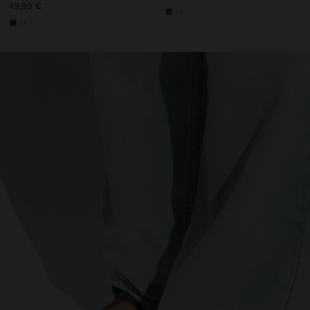
49,99 €
+1
+1