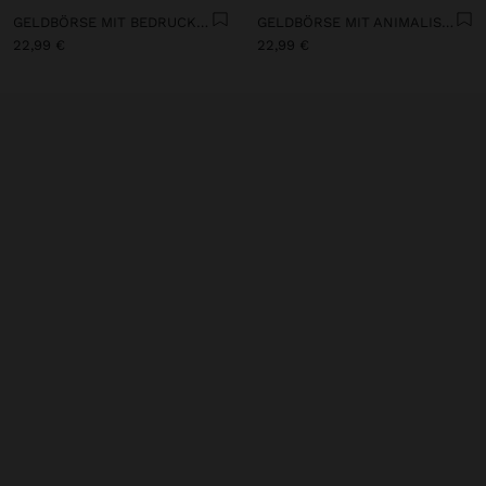
GELDBÖRSE MIT BEDRUCKTEM ANIMAL-DESIGN UND TEXTUR L
GELDBÖRSE MIT ANIMALISCHEM BEDRUCKT UND TEXTUR M
22,99 €
22,99 €