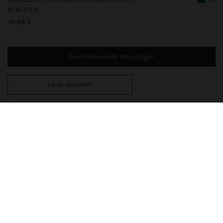
STREIFEN
45,99 €
Zum Warenkorb hinzufügen
Look ansehen
Sie benötigen noch
44,99 €
für eine kostenlose Lieferung
nach Hause
248344
|
grün
Kleine Tote-Tasche aus gestreiftem Twill mit Streifen. Strukturiert
und wendbar. Tasche in kontrastierender Farbe. Feste
Schulterriemen und Träger an gegenüberliegenden Seiten.
Riemen zum Knoten.
Taschen
Shoppers