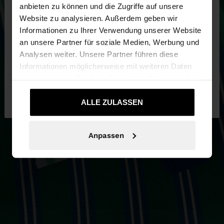
anbieten zu können und die Zugriffe auf unsere
Website zu analysieren. Außerdem geben wir
Sie greifen von Austria auf die Website zu.
Informationen zu Ihrer Verwendung unserer Website
Möchten Sie unsere United States Website
an unsere Partner für soziale Medien, Werbung und
durchsuchen?
Analysen weiter. Unsere Partner führen diese
Informationen möglicherweise mit weiteren Daten
zusammen, die Sie ihnen bereitgestellt haben oder
Nein, bleiben Sie
Ja, bringen Sie mich zu
die sie im Rahmen Ihrer Nutzung der Dienste
bei Austria
United States
gesammelt haben.
ALLE ZULASSEN
Anpassen