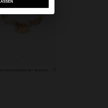
LASSEN
+
ELASTISCHES ARMBAND MIT MUSCHELN UND SONNE