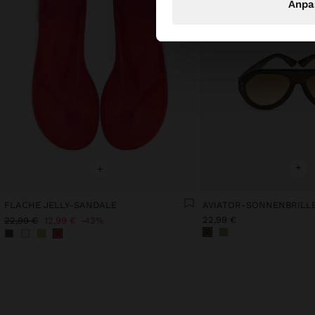
Anpa
+
+
FLACHE JELLY-SANDALE
AVIATOR-SONNENBRILL
22,99 €
22,99 €
12,99 €
43%