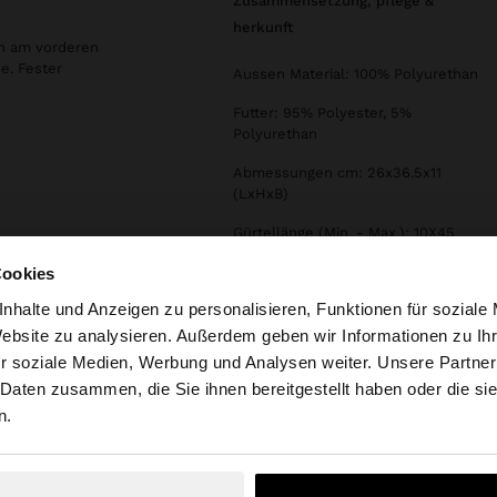
zusammensetzung, pflege &
herkunft
en am vorderen
e. Fester
Aussen Material: 100% Polyurethan
Futter: 95% Polyester, 5%
Polyurethan
Abmessungen cm: 26x36.5x11
(LxHxB)
Gürtellänge (Min. - Max.): 10X45
Cookies
nhalte und Anzeigen zu personalisieren, Funktionen für soziale
Website zu analysieren. Außerdem geben wir Informationen zu I
r soziale Medien, Werbung und Analysen weiter. Unsere Partner
ria auf die Website zu. Möchten Sie unsere United States
 Daten zusammen, die Sie ihnen bereitgestellt haben oder die s
n.
Nein, bleiben Sie bei Austria
Ja, bringen Sie m