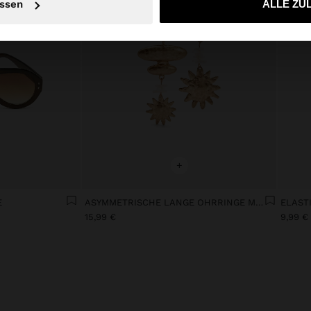
ssen
ALLE ZU
+
E
ASYMMETRISCHE LANGE OHRRINGE MIT SONNE
15,99 €
9,99 €