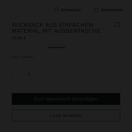
anmelden
warenkorb
RUCKSACK AUS EINFACHEM
MATERIAL MIT AUSSENTASCHE
25,99 €
ausgewählt
Ekrü
|
248487
L
Zum Warenkorb hinzufügen
Look ansehen