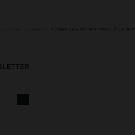
is
Taschen
Rücksäcke
rucksack aus einfachem material mit außen
SLETTER