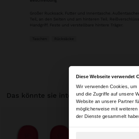
beschreibung
Großer Rucksack. Futter und Innentasche. Außentasch
Teil, an den Seiten und am hinteren Teil. Reißverschlüss
Handgriff. Feste und verstellbare hintere Träger.
Taschen
Rücksäcke
Diese Webseite verwendet 
hallo
Wir verwenden Cookies, um I
und die Zugriffe auf unsere 
das könnte sie interessieren
Website an unsere Partner fü
Sie greifen von Aust
möglicherweise mit weiteren
durchsuchen?
der Dienste gesammelt habe