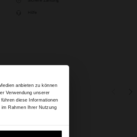
Sichere Zahlung
Hilfe
×
 Medien anbieten zu können
hrer Verwendung unserer
 führen diese Informationen
 Website
ie im Rahmen Ihrer Nutzung
ich zu United States