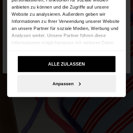
×
hallo
anbieten zu können und die Zugriffe auf unsere
Website zu analysieren. Außerdem geben wir
Sie greifen von Austria auf die Website zu.
Informationen zu Ihrer Verwendung unserer Website
Möchten Sie unsere United States Website
an unsere Partner für soziale Medien, Werbung und
durchsuchen?
Analysen weiter. Unsere Partner führen diese
Informationen möglicherweise mit weiteren Daten
zusammen, die Sie ihnen bereitgestellt haben oder
Nein, bleiben Sie
Ja, bringen Sie mich zu
die sie im Rahmen Ihrer Nutzung der Dienste
bei Austria
United States
gesammelt haben.
ALLE ZULASSEN
Anpassen