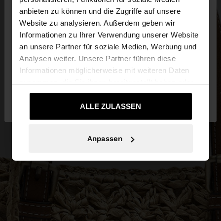
×
hallo
anbieten zu können und die Zugriffe auf unsere
Website zu analysieren. Außerdem geben wir
Sie greifen von Austria auf die Website zu.
Informationen zu Ihrer Verwendung unserer Website
Möchten Sie unsere United States Website
an unsere Partner für soziale Medien, Werbung und
durchsuchen?
Analysen weiter. Unsere Partner führen diese
Informationen möglicherweise mit weiteren Daten
zusammen, die Sie ihnen bereitgestellt haben oder
Nein, bleiben Sie
Ja, bringen Sie mich zu
die sie im Rahmen Ihrer Nutzung der Dienste
bei Austria
United States
gesammelt haben.
ALLE ZULASSEN
Anpassen