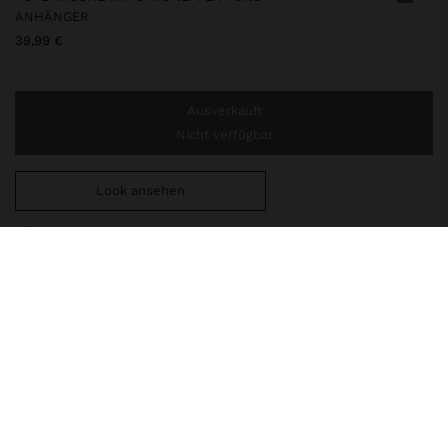
ANHÄNGER
39,99 €
Ausverkauft
Nicht verfügbar
Look ansehen
Sie benötigen noch
44,99 €
für eine kostenlose Lieferung
nach Hause
246711
|
naturfarbe
Große Tote-Tasche aus geflochtenem Material mit Stroheffekt.
Strukturiert und rechteckig geformt. Futter und Innentasche.
Abnehmbare Innentasche. Hauptverschluss mit
Magnetverschluss. Anhänger in Form einer Frucht mit Stroheffekt.
Leicht und flexibel. Verstellbare Handträger. Verstellbarer und