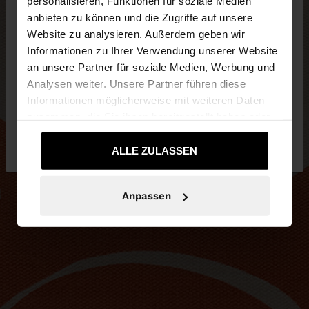
×
personalisieren, Funktionen für soziale Medien
hallo
anbieten zu können und die Zugriffe auf unsere
Website zu analysieren. Außerdem geben wir
Sie greifen von Austria auf die Website zu.
Informationen zu Ihrer Verwendung unserer Website
Möchten Sie unsere United States Website
an unsere Partner für soziale Medien, Werbung und
durchsuchen?
Analysen weiter. Unsere Partner führen diese
Informationen möglicherweise mit weiteren Daten
zusammen, die Sie ihnen bereitgestellt haben oder
Nein, bleiben Sie
Ja, bringen Sie mich zu
die sie im Rahmen Ihrer Nutzung der Dienste
bei Austria
United States
gesammelt haben.
ALLE ZULASSEN
Anpassen