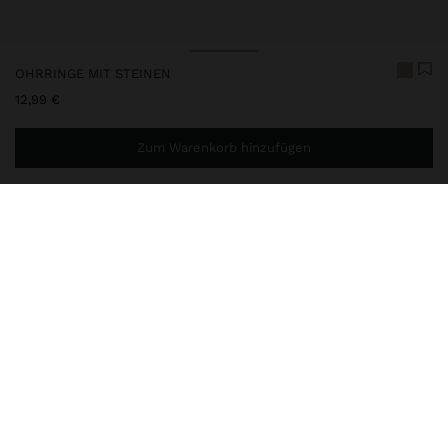
OHRRINGE MIT STEINEN
12,99 €
Zum Warenkorb hinzufügen
Sie benötigen noch
44,99 €
für eine kostenlose Lieferung
nach Hause
237379
|
grün
Lange Ohrringe mit unregelmäßigen Steinformen und
metallischen Rändern. Antik-Optik. Goldfarbene Ausführung.
Schmuck
Ohrringe
lieferung, umtausch und rücksendung