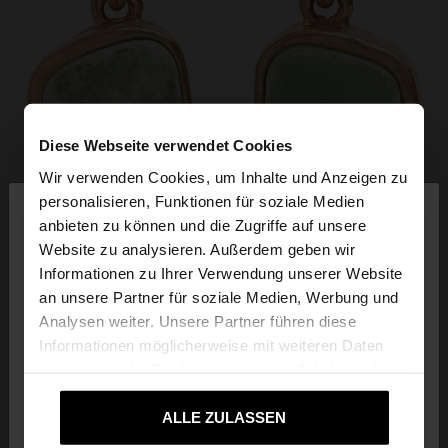
Diese Webseite verwendet Cookies
Wir verwenden Cookies, um Inhalte und Anzeigen zu
×
personalisieren, Funktionen für soziale Medien
hallo
anbieten zu können und die Zugriffe auf unsere
Website zu analysieren. Außerdem geben wir
Sie greifen von Austria auf die Website zu.
Informationen zu Ihrer Verwendung unserer Website
Möchten Sie unsere United States Website
an unsere Partner für soziale Medien, Werbung und
durchsuchen?
Analysen weiter. Unsere Partner führen diese
Informationen möglicherweise mit weiteren Daten
zusammen, die Sie ihnen bereitgestellt haben oder
Nein, bleiben Sie
Ja, bringen Sie mich zu
die sie im Rahmen Ihrer Nutzung der Dienste
bei Austria
United States
gesammelt haben.
ALLE ZULASSEN