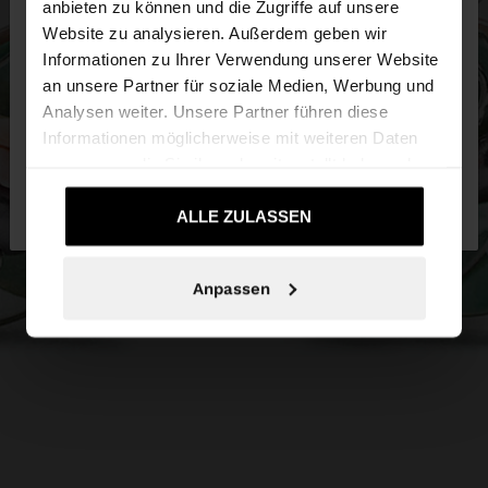
anbieten zu können und die Zugriffe auf unsere
Website zu analysieren. Außerdem geben wir
Sie greifen von Austria auf die Website zu.
Informationen zu Ihrer Verwendung unserer Website
Möchten Sie unsere United States Website
an unsere Partner für soziale Medien, Werbung und
durchsuchen?
Analysen weiter. Unsere Partner führen diese
Informationen möglicherweise mit weiteren Daten
zusammen, die Sie ihnen bereitgestellt haben oder
Nein, bleiben Sie
Ja, bringen Sie mich zu
die sie im Rahmen Ihrer Nutzung der Dienste
bei Austria
United States
gesammelt haben.
ALLE ZULASSEN
Anpassen