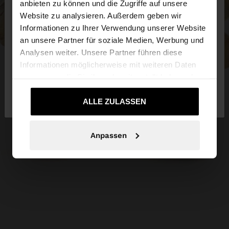
anbieten zu können und die Zugriffe auf unsere
Website zu analysieren. Außerdem geben wir
Sie greifen von Austria auf die Website zu.
Informationen zu Ihrer Verwendung unserer Website
Möchten Sie unsere United States Website
an unsere Partner für soziale Medien, Werbung und
durchsuchen?
Analysen weiter. Unsere Partner führen diese
Informationen möglicherweise mit weiteren Daten
zusammen, die Sie ihnen bereitgestellt haben oder
Nein, bleiben Sie
Ja, bringen Sie mich zu
die sie im Rahmen Ihrer Nutzung der Dienste
bei Austria
United States
gesammelt haben.
ALLE ZULASSEN
Anpassen