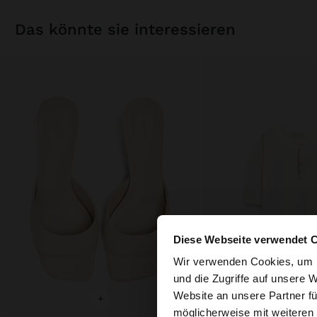
das könnte sie interessieren
Diese Webseite verwendet 
hallo
Wir verwenden Cookies, um I
und die Zugriffe auf unsere 
Website an unsere Partner fü
Sie greifen von Aust
+
+
möglicherweise mit weiteren
durchsuchen?