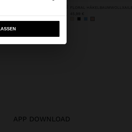
GEFLOCHTENE SHOPPER-TASCHE AUS LEDER
FLORAL HÄKELBAUMWOLLXAIL
 €
45,99 €
ich zu United States
LASSEN
APP DOWNLOAD