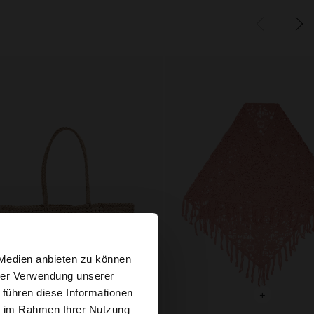
×
 Medien anbieten zu können
hrer Verwendung unserer
 führen diese Informationen
 Website
+
+
ie im Rahmen Ihrer Nutzung