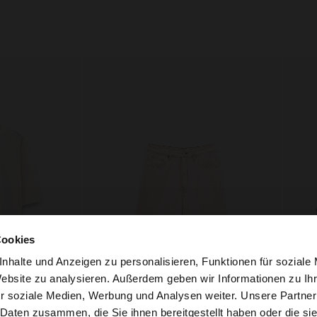
Cookies
nhalte und Anzeigen zu personalisieren, Funktionen für soziale
Website zu analysieren. Außerdem geben wir Informationen zu I
r soziale Medien, Werbung und Analysen weiter. Unsere Partner
ria auf die Website zu. Möchten Sie unsere United States
+
 Daten zusammen, die Sie ihnen bereitgestellt haben oder die s