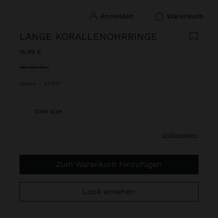
anmelden
warenkorb
LANGE KORALLENOHRRINGE
15,99 €
ausgewählt
Golden
|
247537
One size
größenangaben
Zum Warenkorb hinzufügen
Look ansehen