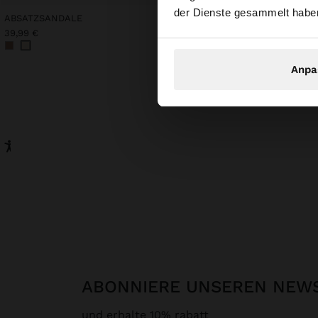
der Dienste gesammelt habe
ABSATZSANDALE
STRICKPULLOVER MIT 
39,99 €
25,99 €
Anpa
ABONNIERE UNSEREN NEW
und erhalte 10% rabatt