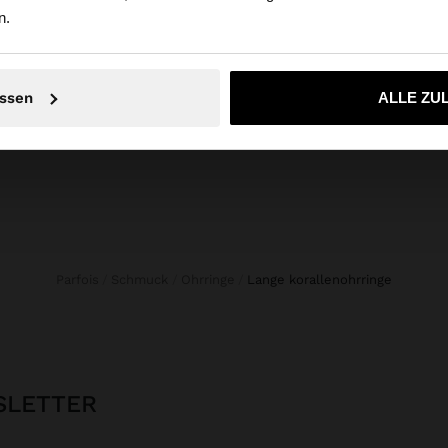
n.
KNÖPFEN
Online Exclusive
UNIFARBENE SHORTS AUS 100 % BAUMWOLLE
129,99
39,99 €
Nein, bleiben Sie bei Austria
Ja, bringen Sie m
ssen
ALLE ZU
Parfois
Schmuck
Ohrringe
lange korallenohrringe
SLETTER