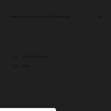
lieferung, umtausch und rücksendung
Sichere Zahlung
Hilfe