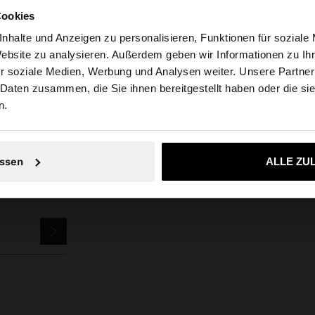
Cookies
nhalte und Anzeigen zu personalisieren, Funktionen für soziale
Website zu analysieren. Außerdem geben wir Informationen zu I
Parfois
Schmuck
Ohrringe
geometrische ohrringe aus harz
r soziale Medien, Werbung und Analysen weiter. Unsere Partner
ria auf die Website zu. Möchten Sie unsere United States
 Daten zusammen, die Sie ihnen bereitgestellt haben oder die s
n.
Nein, bleiben Sie bei Austria
Ja, bringen Sie m
SLETTER
ssen
ALLE ZU