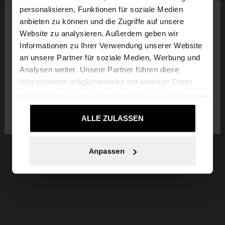
×
personalisieren, Funktionen für soziale Medien
hallo
anbieten zu können und die Zugriffe auf unsere
Website zu analysieren. Außerdem geben wir
Sie greifen von Austria auf die Website zu.
Informationen zu Ihrer Verwendung unserer Website
Möchten Sie unsere United States Website
an unsere Partner für soziale Medien, Werbung und
durchsuchen?
Analysen weiter. Unsere Partner führen diese
Informationen möglicherweise mit weiteren Daten
zusammen, die Sie ihnen bereitgestellt haben oder
Nein, bleiben Sie
Ja, bringen Sie mich zu
die sie im Rahmen Ihrer Nutzung der Dienste
bei Austria
United States
gesammelt haben.
ALLE ZULASSEN
Anpassen