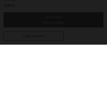
19,99 €
Ausverkauft
Nicht verfügbar
Look ansehen
Sie benötigen noch
44,99 €
für eine kostenlose Lieferung
nach Hause
247521
|
weiß
Mehrlagige Halskette mit Muschelschnur und Harzperlen in
verschiedenen Größen und Formen. Anhänger mit unregelmäßiger
runder Form und Hammerschlag-Optik. Antik-Optik. Goldfarbene
Ausführung.
Schmuck
Halsketten