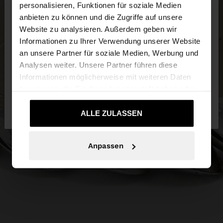
×
personalisieren, Funktionen für soziale Medien
hallo
anbieten zu können und die Zugriffe auf unsere
Website zu analysieren. Außerdem geben wir
Sie greifen von Austria auf die Website zu.
Informationen zu Ihrer Verwendung unserer Website
Möchten Sie unsere United States Website
an unsere Partner für soziale Medien, Werbung und
durchsuchen?
Analysen weiter. Unsere Partner führen diese
Informationen möglicherweise mit weiteren Daten
zusammen, die Sie ihnen bereitgestellt haben oder
Nein, bleiben Sie
Ja, bringen Sie mich zu
die sie im Rahmen Ihrer Nutzung der Dienste
bei Austria
United States
gesammelt haben.
ALLE ZULASSEN
Anpassen