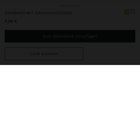
ARMBAND MIT ZIRKONIASTEINEN
9,99 €
Zum Warenkorb hinzufügen
Look ansehen
Sie benötigen noch
44,99 €
für eine kostenlose Lieferung
nach Hause
248553
|
golden
Armband mit goldenem, zartem Design, bestehend aus einer
feinen Kugelkette und kleinen Anhängern mit funkelnden
Zirkoniasteinen. Elegant und raffiniert, ideal für den Alltag oder
besondere Anlässe. Verstellbarer Karabinerverschluss.
Goldfarbene Ausführung.