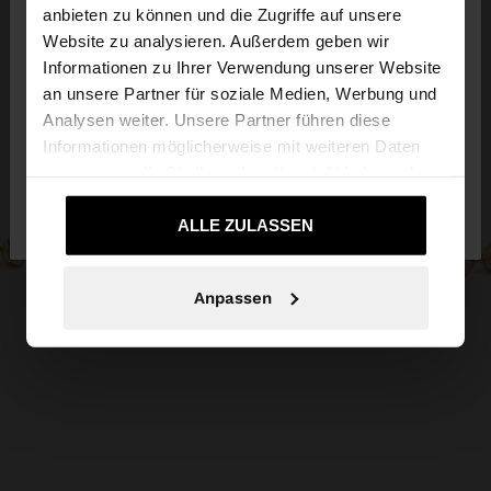
anbieten zu können und die Zugriffe auf unsere
Website zu analysieren. Außerdem geben wir
Sie greifen von Austria auf die Website zu.
Informationen zu Ihrer Verwendung unserer Website
Möchten Sie unsere United States Website
an unsere Partner für soziale Medien, Werbung und
durchsuchen?
Analysen weiter. Unsere Partner führen diese
Informationen möglicherweise mit weiteren Daten
zusammen, die Sie ihnen bereitgestellt haben oder
Nein, bleiben Sie
Ja, bringen Sie mich zu
die sie im Rahmen Ihrer Nutzung der Dienste
bei Austria
United States
gesammelt haben.
ALLE ZULASSEN
Anpassen