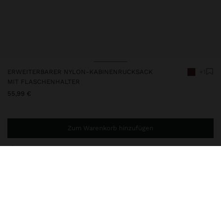
ERWEITERBARER NYLON-KABINENRUCKSACK
+1
MIT FLASCHENHALTER
55,99 €
Zum Warenkorb hinzufügen
Sie benötigen noch
44,99 €
für eine kostenlose Lieferung
nach Hause
248424
|
braun
Kabinenrucksack aus Nylon, erweiterbar, mit oberem Griff und
verstellbaren, verstärkten und gepolsterten Rückenträgern, um