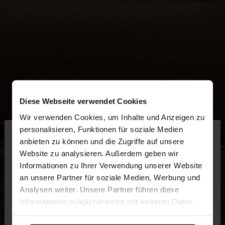
Diese Webseite verwendet Cookies
Wir verwenden Cookies, um Inhalte und Anzeigen zu
×
personalisieren, Funktionen für soziale Medien
hallo
anbieten zu können und die Zugriffe auf unsere
Website zu analysieren. Außerdem geben wir
Sie greifen von Austria auf die Website zu.
Informationen zu Ihrer Verwendung unserer Website
Möchten Sie unsere United States Website
an unsere Partner für soziale Medien, Werbung und
durchsuchen?
Analysen weiter. Unsere Partner führen diese
Informationen möglicherweise mit weiteren Daten
zusammen, die Sie ihnen bereitgestellt haben oder
Nein, bleiben Sie
Ja, bringen Sie mich zu