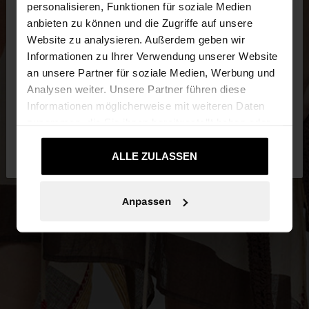
×
personalisieren, Funktionen für soziale Medien
hallo
anbieten zu können und die Zugriffe auf unsere
Website zu analysieren. Außerdem geben wir
Sie greifen von Austria auf die Website zu.
Informationen zu Ihrer Verwendung unserer Website
Möchten Sie unsere United States Website
an unsere Partner für soziale Medien, Werbung und
durchsuchen?
Analysen weiter. Unsere Partner führen diese
Informationen möglicherweise mit weiteren Daten
zusammen, die Sie ihnen bereitgestellt haben oder
Nein, bleiben Sie
Ja, bringen Sie mich zu
die sie im Rahmen Ihrer Nutzung der Dienste
bei Austria
United States
gesammelt haben.
ALLE ZULASSEN
Anpassen