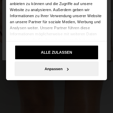
anbieten zu können und die Zugriffe auf unsere
Website zu analysieren. Außerdem geben wir
Sie greifen von Austria auf die Website zu.
Informationen zu Ihrer Verwendung unserer Website
Möchten Sie unsere United States Website
an unsere Partner für soziale Medien, Werbung und
durchsuchen?
Analysen weiter. Unsere Partner führen diese
Informationen möglicherweise mit weiteren Daten
zusammen, die Sie ihnen bereitgestellt haben oder
Nein, bleiben Sie
Ja, bringen Sie mich zu
die sie im Rahmen Ihrer Nutzung der Dienste
bei Austria
United States
gesammelt haben.
ALLE ZULASSEN
Anpassen