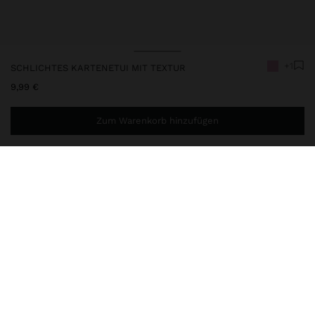
+1
SCHLICHTES KARTENETUI MIT TEXTUR
9,99 €
Zum Warenkorb hinzufügen
Sie benötigen noch
44,99 €
für eine kostenlose Lieferung
nach Hause
248651
|
rosa
Schlichtes Kartenetui mit Textur. Mittlere Größe. Zentrales Fach
mit Futter und Kettendetail für Schlüssel; Reißverschluss.
Geldbörse
Kartenetuis