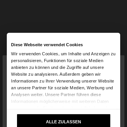
Diese Webseite verwendet Cookies
Wir verwenden Cookies, um Inhalte und Anzeigen zu
×
personalisieren, Funktionen für soziale Medien
hallo
anbieten zu können und die Zugriffe auf unsere
Website zu analysieren. Außerdem geben wir
Sie greifen von Austria auf die Website zu.
Informationen zu Ihrer Verwendung unserer Website
Möchten Sie unsere United States Website
an unsere Partner für soziale Medien, Werbung und
durchsuchen?
Analysen weiter. Unsere Partner führen diese
Informationen möglicherweise mit weiteren Daten
zusammen, die Sie ihnen bereitgestellt haben oder
Nein, bleiben Sie
Ja, bringen Sie mich zu
die sie im Rahmen Ihrer Nutzung der Dienste
bei Austria
United States
gesammelt haben.
ALLE ZULASSEN