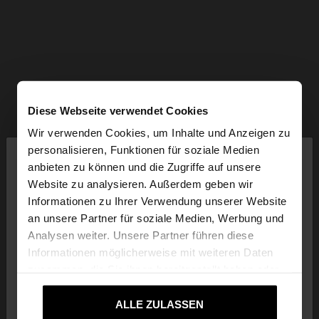
Diese Webseite verwendet Cookies
Wir verwenden Cookies, um Inhalte und Anzeigen zu
×
personalisieren, Funktionen für soziale Medien
hallo
anbieten zu können und die Zugriffe auf unsere
Website zu analysieren. Außerdem geben wir
Sie greifen von Austria auf die Website zu.
Informationen zu Ihrer Verwendung unserer Website
Möchten Sie unsere United States Website
an unsere Partner für soziale Medien, Werbung und
durchsuchen?
Analysen weiter. Unsere Partner führen diese
Informationen möglicherweise mit weiteren Daten
zusammen, die Sie ihnen bereitgestellt haben oder
Nein, bleiben Sie
Ja, bringen Sie mich zu
die sie im Rahmen Ihrer Nutzung der Dienste
bei Austria
United States
gesammelt haben.
ALLE ZULASSEN