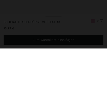
+1
SCHLICHTE GELDBÖRSE MIT TEXTUR
15,99 €
Zum Warenkorb hinzufügen
Sie benötigen noch
44,99 €
für eine kostenlose Lieferung
nach Hause
248653
|
rosa
Kleine und schlichte Geldbörse mit Textur. Kartenfächer und
Geldscheine. Münzfach mit Reißverschluss. Hauptverschluss mit
Riemen und Druckknopf.
Geldbörse
Geldbeutel