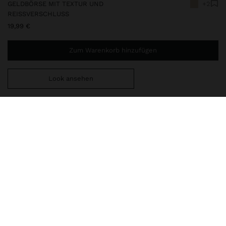
GELDBÖRSE MIT TEXTUR UND
+2
REISSVERSCHLUSS
19,99 €
Zum Warenkorb hinzufügen
Look ansehen
Sie benötigen noch
44,99 €
für eine kostenlose Lieferung
nach Hause
242032
|
beige
Große Geldbörse mit Textur und Reißverschluss. Kartenfächer für
Geldscheine. Innenfach mit Reißverschluss für Münzen.
Geldbörse
Geldbeutel
lieferung, umtausch und rücksendung