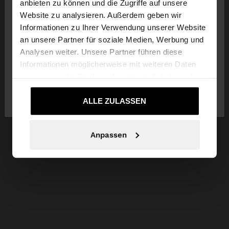
anbieten zu können und die Zugriffe auf unsere
Website zu analysieren. Außerdem geben wir
Sie greifen von Austria auf die Website zu.
Informationen zu Ihrer Verwendung unserer Website
Möchten Sie unsere United States Website
an unsere Partner für soziale Medien, Werbung und
durchsuchen?
Analysen weiter. Unsere Partner führen diese
Informationen möglicherweise mit weiteren Daten
zusammen, die Sie ihnen bereitgestellt haben oder
Nein, bleiben Sie
Ja, bringen Sie mich zu
die sie im Rahmen Ihrer Nutzung der Dienste
bei Austria
United States
gesammelt haben.
ALLE ZULASSEN
Anpassen