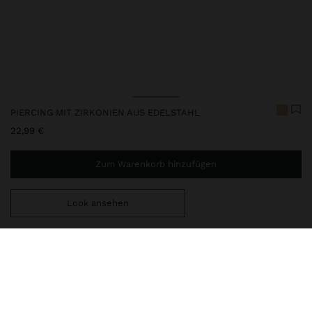
PIERCING MIT ZIRKONIEN AUS EDELSTAHL
22,99 €
Zum Warenkorb hinzufügen
Look ansehen
Sie benötigen noch
44,99 €
für eine kostenlose Lieferung
nach Hause
248328
|
golden