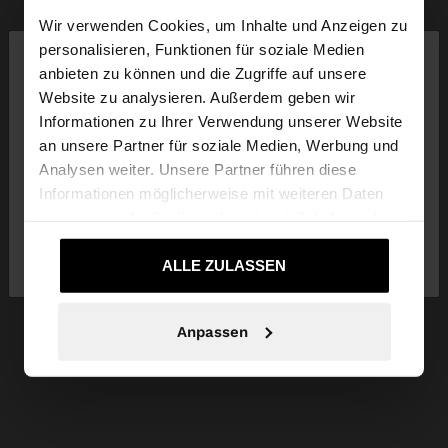
Wir verwenden Cookies, um Inhalte und Anzeigen zu
×
personalisieren, Funktionen für soziale Medien
hallo
anbieten zu können und die Zugriffe auf unsere
Website zu analysieren. Außerdem geben wir
Sie greifen von Austria auf die Website zu.
Informationen zu Ihrer Verwendung unserer Website
Möchten Sie unsere United States Website
an unsere Partner für soziale Medien, Werbung und
durchsuchen?
Analysen weiter. Unsere Partner führen diese
Informationen möglicherweise mit weiteren Daten
zusammen, die Sie ihnen bereitgestellt haben oder
Nein, bleiben Sie
Ja, bringen Sie mich zu
die sie im Rahmen Ihrer Nutzung der Dienste
bei Austria
United States
gesammelt haben.
ALLE ZULASSEN
Anpassen